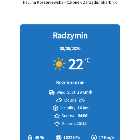
Paulina Korzeniewska - Członek Zarządu/ Skarbnik
Radzymin
08/08/2026
22
°C
Bezchmurnie
Wind Gust:
19 Km/h
Clouds:
2%
Visibility:
10 km
Sunrise:
04:06
Sunset:
19:15
45 %
1022 hPa
17 Km/h