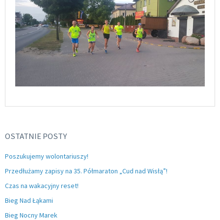
OSTATNIE POSTY
Poszukujemy wolontariuszy!
Przedłużamy zapisy na 35. Półmaraton „Cud nad Wisłą”!
Czas na wakacyjny reset!
Bieg Nad Łąkami
Bieg Nocny Marek