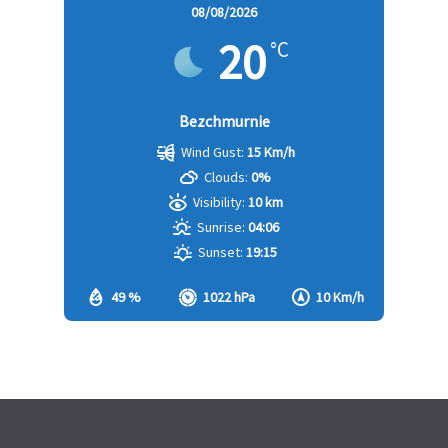
08/08/2026
20
°C
Bezchmurnie
Wind Gust:
15 Km/h
Clouds:
0%
Visibility:
10 km
Sunrise:
04:06
Sunset:
19:15
49 %
1022 hPa
10 Km/h