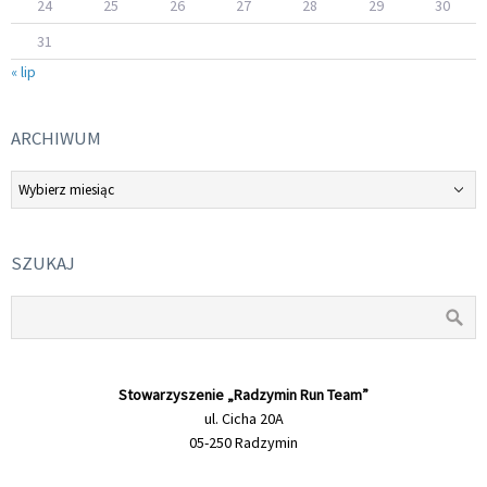
24
25
26
27
28
29
30
31
« lip
ARCHIWUM
Archiwum
SZUKAJ
Stowarzyszenie „Radzymin Run Team”
ul. Cicha 20A
05-250 Radzymin