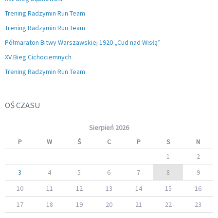
Trening Radzymin Run Team
Trening Radzymin Run Team
Półmaraton Bitwy Warszawskiej 1920 „Cud nad Wisłą”
XV Bieg Cichociemnych
Trening Radzymin Run Team
OŚ CZASU
Sierpień 2026
P
W
Ś
C
P
S
N
1
2
3
4
5
6
7
8
9
10
11
12
13
14
15
16
17
18
19
20
21
22
23