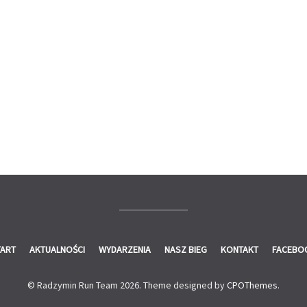
TART
AKTUALNOŚCI
WYDARZENIA
NASZ BIEG
KONTAKT
FACEBO
© Radzymin Run Team 2026.
Theme designed by
CPOThemes
.