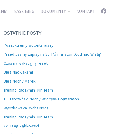
FACEBOOK
NIA
NASZ BIEG
DOKUMENTY
KONTAKT
OSTATNIE POSTY
Poszukujemy wolontariuszy!
Przedłużamy zapisy na 35. Półmaraton „Cud nad Wisłą”!
Czas na wakacyjny reset!
Bieg Nad Łąkami
Bieg Nocny Marek
Trening Radzymin Run Team
12. Tarczyński Nocny Wrocław Półmaraton
Wyszkowska Dycha Nocą
Trening Radzymin Run Team
XVII Bieg Ząbkowski