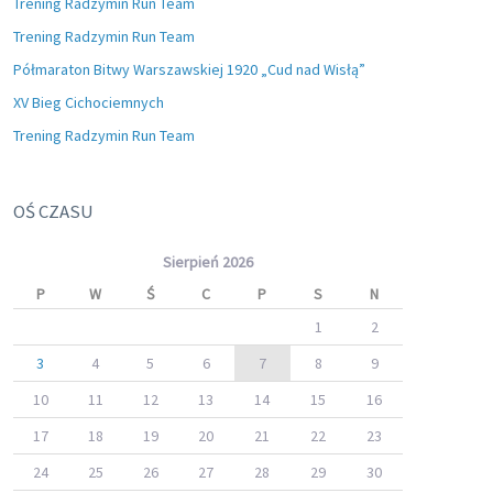
Trening Radzymin Run Team
Trening Radzymin Run Team
Półmaraton Bitwy Warszawskiej 1920 „Cud nad Wisłą”
XV Bieg Cichociemnych
Trening Radzymin Run Team
OŚ CZASU
Sierpień 2026
P
W
Ś
C
P
S
N
1
2
3
4
5
6
7
8
9
10
11
12
13
14
15
16
17
18
19
20
21
22
23
24
25
26
27
28
29
30