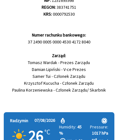
NIP:
1251695566
REGON:
383741751
KRS:
0000792530
Numer rachunku bankowego:
37 2490 0005 0000 4530 4172 8040
Zarząd:
Tomasz Wardak - Prezes Zarządu
Damian Lipiński - V-ce Prezes
Samer Tui - Członek Zarządu
Krzysztof Kucucha - Członek Zarządu
Paulina Korzeniewska - Członek Zarządu/ Skarbnik
07/08/2026
Radzymin
Humidity:
45
Pressure:
26
°C
%
1017 hPa