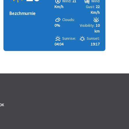
Wind:
21
Wind
Km/h
Gust:
22
Km/h
Bezchmurnie
Clouds:
0%
Visibility:
10
km
Sunrise:
Sunset:
04:04
19:17
OK